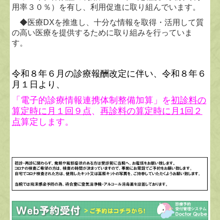
用率３０％）を有し、利用促進に取り組んでいます。
◆医療DXを推進し、十分な情報を取得・活用して質
の高い医療を提供するために取り組みを行っていま
す。
令和８年６月の診療報酬改定に伴い、令和８年６
月１日より、
「電子的診療情報連携体制整備加算」を
初診料の
算定時に月１回９点
、
再診料の算定時に月1回２
点
算定します。