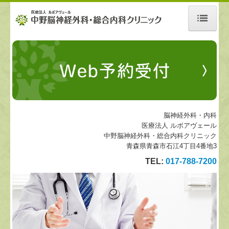
ホーム
当院について
診療案内
スタッフの紹介
脳神経外科・内科
医療法人 ルボアヴェール
中野脳神経外科・総合内科クリニック
施設、設備など
青森県青森市石江4丁目4番地3
地図、交通案内
TEL:
017-788-7200
個人情報保護方針