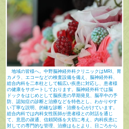
地域の皆様へ。中野脳神経外科クリニックはMRI、胃
カメラ、エコーなどの検査設備を備え、脳神経外科、
総合内科を二本柱として幅広い疾患に対応し、患者様
の健康をサポートしております。脳神経外科では脳
ドックをはじめとして脳疾患の早期発見、脳卒中の予
防、認知症の診断と治療などを特色とし、わかりやす
い丁寧な説明、的確な診断・治療を心がけています。
総合内科では内科女性医師が患者様との対話を通じ
て、意思の疎通、信頼関係を大切に考え、内科疾患に
対しての専門的な管理、治療はもとより、日ごろから