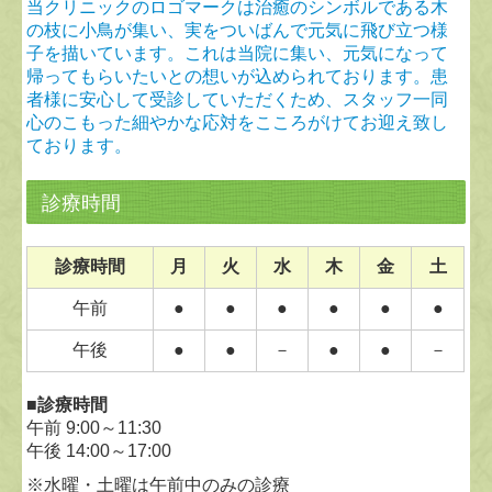
当クリニックのロゴマークは治癒のシンボルである木
の枝に小鳥が集い、実をついばんで元気に飛び立つ様
子を描いています。これは当院に集い、元気になって
帰ってもらいたいとの想いが込められております。患
者様に安心して受診していただくため、スタッフ一同
心のこもった細やかな応対をこころがけてお迎え致し
ております。
診療時間
診療時間
月
火
水
木
金
土
午前
●
●
●
●
●
●
午後
●
●
－
●
●
－
■診療時間
午前 9:00～11:30
午後 14:00～17:00
※水曜・土曜は午前中のみの診療